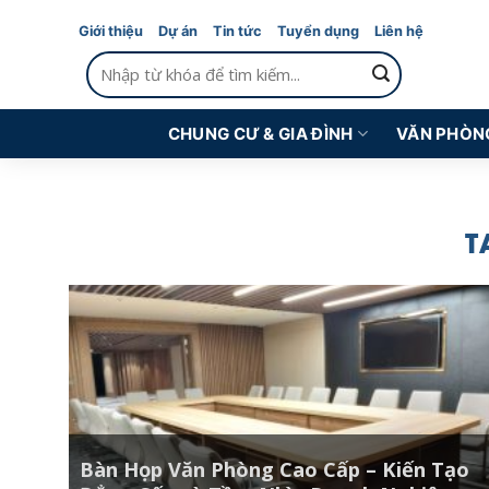
Skip
Giới thiệu
Dự án
Tin tức
Tuyển dụng
Liên hệ
to
Tìm
content
kiếm:
CHUNG CƯ & GIA ĐÌNH
VĂN PHÒN
T
Bàn Họp Văn Phòng Cao Cấp – Kiến Tạo