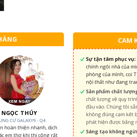
HÀNG
CAM 
Sự tận tâm phục vụ:
chính ngôi nhà của mì
phòng của mình, coi T
nội thất như đang tra
Sản phẩm chất lượn
chất lượng về quy trìn
đầu vào. Chúng tôi s
NGỌC THÚY
không đúng cam kết b
UNG CƯ GALAXY9 - Q4
phát hiện được bằng 
an hoàn thiện nhanh, dịch
Sáng tạo không ngừ
các em thợ khi thi công rất