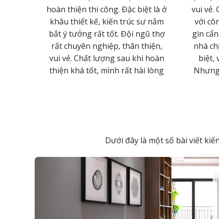
hiệp của
hoàn thiện thi công. Đặc biệt là ở
vui vẻ.
ất Lâm
khâu thiết kế, kiến trúc sư nắm
với cô
 em ngày
bắt ý tưởng rất tốt. Đội ngũ thợ
gìn cẩn
hàng biết
rất chuyên nghiệp, thân thiện,
nhà ch
át triển
vui vẻ. Chất lượng sau khi hoàn
biệt, 
ian tới
thiện khá tốt, mình rất hài lòng
Nhưng h
Dưới đây là một số bài viết ki