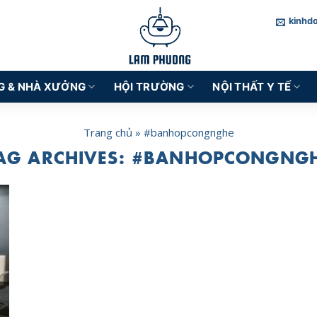
kinhd
G & NHÀ XƯỞNG
HỘI TRƯỜNG
NỘI THẤT Y TẾ
Trang chủ
»
#banhopcongnghe
AG ARCHIVES:
#BANHOPCONGNG