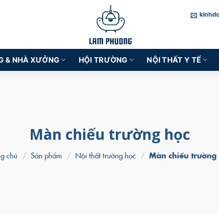
kinhd
G & NHÀ XƯỞNG
HỘI TRƯỜNG
NỘI THẤT Y TẾ
Màn chiếu trường học
ng chủ
/
Sản phẩm
/
Nội thất trường học
/
Màn chiếu trường