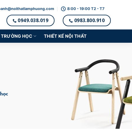
oanh@noithatlamphuong.com
8:00 - 19:00 T2 - T7
0949.038.019
0983.800.910
TRƯỜNG HỌC
THIẾT KẾ NỘI THẤT
 học