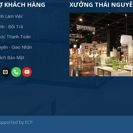
Ợ KHÁCH HÀNG
XƯỞNG THÁI NGUY
nh Làm Việc
h - Đổi Trả
hức Thanh Toán
yển - Giao Nhận
Sách Bảo Mật
Supported by
ECP