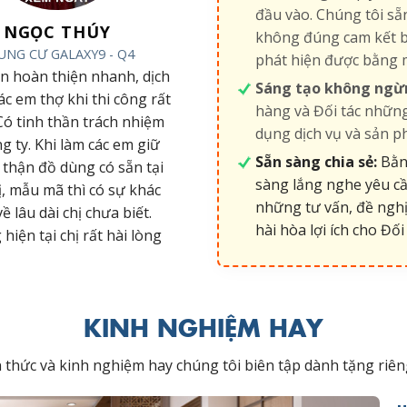
đầu vào. Chúng tôi s
NGỌC THÚY
không đúng cam kết b
UNG CƯ GALAXY9 - Q4
phát hiện được bằng 
an hoàn thiện nhanh, dịch
Sáng tạo không ngừ
các em thợ khi thi công rất
hàng và Đối tác những
 Có tinh thần trách nhiệm
dụng dịch vụ và sản p
ng ty. Khi làm các em giữ
Sẵn sàng chia sẻ:
Bằng
 thận đồ dùng có sẵn tại
sàng lắng nghe yêu cầ
ị, mẫu mã thì có sự khác
những tư vấn, đề nghị
về lâu dài chị chưa biết.
hài hòa lợi ích cho Đối 
iện tại chị rất hài lòng
KINH NGHIỆM HAY
ến thức và kinh nghiệm hay chúng tôi biên tập dành tặng r