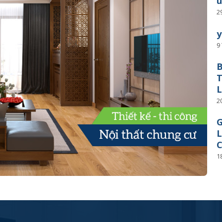
2
y
9
B
T
L
2
G
L
C
1