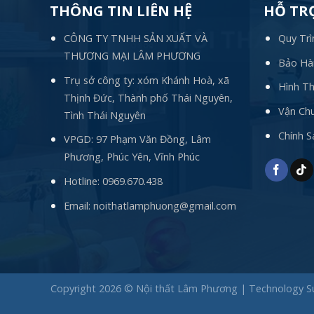
THÔNG TIN LIÊN HỆ
HỖ TR
CÔNG TY TNHH SẢN XUẤT VÀ
Quy Trì
THƯƠNG MẠI LÂM PHƯƠNG
Bảo Hàn
Trụ sở công ty: xóm Khánh Hoà, xã
Hình T
Thịnh Đức, Thành phố Thái Nguyên,
Vận Chu
Tình Thái Nguyên
Chính 
VPGD: 97 Phạm Văn Đồng, Lâm
Phương, Phúc Yên, Vĩnh Phúc
Hotline:
0969.670.438
Email:
noithatlamphuong@gmail.com
Copyright 2026 © Nội thất Lâm Phương | Technology 