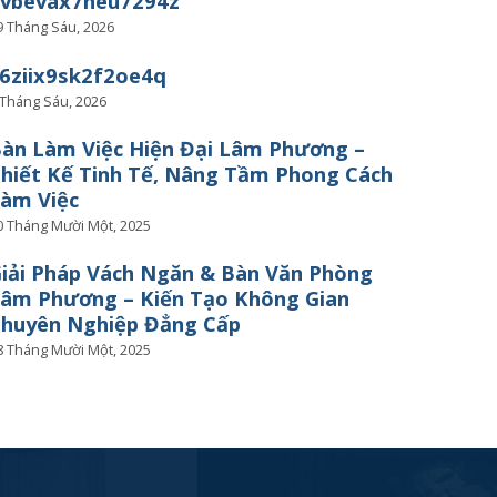
uvbevax7heu7294z
9 Tháng Sáu, 2026
6ziix9sk2f2oe4q
 Tháng Sáu, 2026
àn Làm Việc Hiện Đại Lâm Phương –
hiết Kế Tinh Tế, Nâng Tầm Phong Cách
àm Việc
0 Tháng Mười Một, 2025
iải Pháp Vách Ngăn & Bàn Văn Phòng
âm Phương – Kiến Tạo Không Gian
huyên Nghiệp Đẳng Cấp
8 Tháng Mười Một, 2025