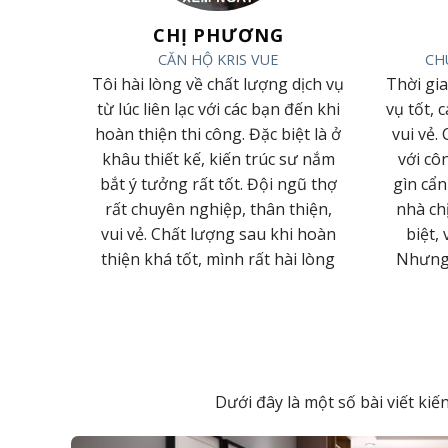
ẠI
CHỊ PHƯƠNG
N CƯƠNG
CĂN HỘ KRIS VUE
CH
 phục bởi
Tôi hài lòng về chất lượng dịch vụ
Thời gi
g làm việc
từ lúc liên lạc với các bạn đến khi
vụ tốt, 
hiệp của
hoàn thiện thi công. Đặc biệt là ở
vui vẻ.
ất Lâm
khâu thiết kế, kiến trúc sư nắm
với cô
 em ngày
bắt ý tưởng rất tốt. Đội ngũ thợ
gìn cẩn
hàng biết
rất chuyên nghiệp, thân thiện,
nhà ch
át triển
vui vẻ. Chất lượng sau khi hoàn
biệt, 
ian tới
thiện khá tốt, mình rất hài lòng
Nhưng h
Dưới đây là một số bài viết ki