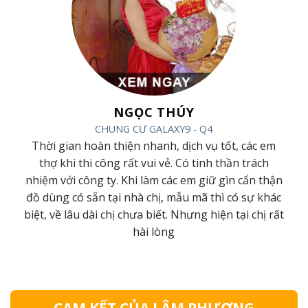
NGỌC THÚY
CHUNG CƯ GALAXY9 - Q4
ác
Thời gian hoàn thiện nhanh, dịch vụ tốt, các em
ội
thợ khi thi công rất vui vẻ. Có tinh thần trách
m
nhiệm với công ty. Khi làm các em giữ gìn cẩn thận
đồ dùng có sẵn tại nhà chị, mẫu mã thì có sự khác
ới
biệt, về lâu dài chị chưa biết. Nhưng hiện tại chị rất
hài lòng
CAM KẾT CỦA LÂM PHƯƠNG