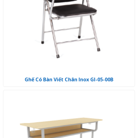
Ghế Có Bàn Viết Chân Inox GI-05-00B