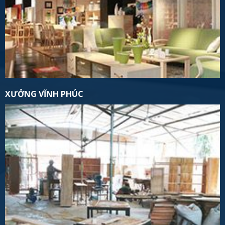
XƯỞNG VĨNH PHÚC