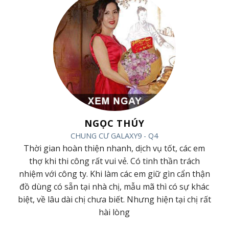
NGỌC THÚY
CHUNG CƯ GALAXY9 - Q4
ác
Thời gian hoàn thiện nhanh, dịch vụ tốt, các em
ội
thợ khi thi công rất vui vẻ. Có tinh thần trách
m
nhiệm với công ty. Khi làm các em giữ gìn cẩn thận
đồ dùng có sẵn tại nhà chị, mẫu mã thì có sự khác
ới
biệt, về lâu dài chị chưa biết. Nhưng hiện tại chị rất
hài lòng