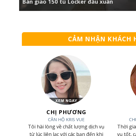
Bàn giao 150 tủ Locker đầu xuân
CẢM NHẬN KHÁCH 
ẠI
CHỊ PHƯƠNG
N CƯƠNG
CĂN HỘ KRIS VUE
CH
 phục bởi
Tôi hài lòng về chất lượng dịch vụ
Thời gi
g làm việc
từ lúc liên lạc với các bạn đến khi
vụ tốt, 