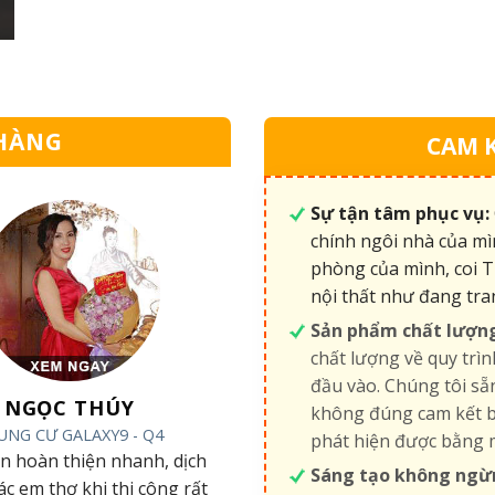
HÀNG
CAM 
Sự tận tâm phục vụ:
chính ngôi nhà của mì
phòng của mình, coi T
nội thất như đang tra
Sản phẩm chất lượn
chất lượng về quy trìn
đầu vào. Chúng tôi s
NGỌC THÚY
không đúng cam kết b
UNG CƯ GALAXY9 - Q4
phát hiện được bằng 
an hoàn thiện nhanh, dịch
Sáng tạo không ngừ
các em thợ khi thi công rất