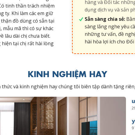
hàng và Đối tác những
 Có tinh thần trách nhiệm
dụng dịch vụ và sản p
ng ty. Khi làm các em giữ
Sẵn sàng chia sẻ:
Bằng
 thận đồ dùng có sẵn tại
sàng lắng nghe yêu cầ
ị, mẫu mã thì có sự khác
những tư vấn, đề nghị
về lâu dài chị chưa biết.
hài hòa lợi ích cho Đối 
iện tại chị rất hài lòng
KINH NGHIỆM HAY
ến thức và kinh nghiệm hay chúng tôi biên tập dành tặng r
2
y
9