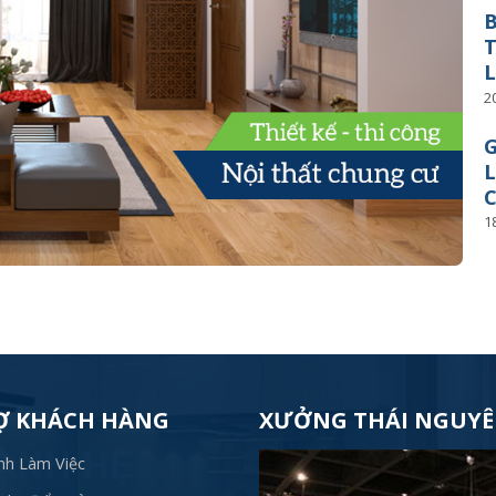
B
T
L
2
G
L
C
1
Ợ KHÁCH HÀNG
XƯỞNG THÁI NGUY
nh Làm Việc