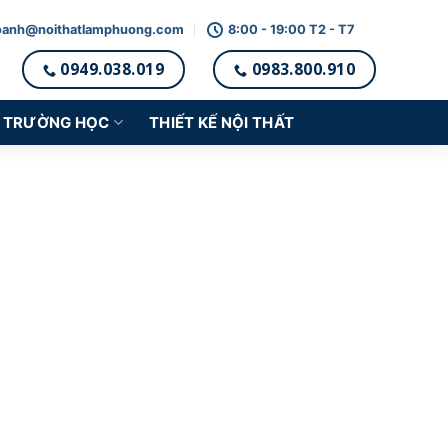
oanh@noithatlamphuong.com
8:00 - 19:00 T2 - T7
0949.038.019
0983.800.910
TRƯỜNG HỌC
THIẾT KẾ NỘI THẤT