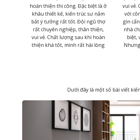
hiệp của
hoàn thiện thi công. Đặc biệt là ở
vui vẻ.
ất Lâm
khâu thiết kế, kiến trúc sư nắm
với cô
 em ngày
bắt ý tưởng rất tốt. Đội ngũ thợ
gìn cẩn
hàng biết
rất chuyên nghiệp, thân thiện,
nhà ch
át triển
vui vẻ. Chất lượng sau khi hoàn
biệt, 
ian tới
thiện khá tốt, mình rất hài lòng
Nhưng h
Dưới đây là một số bài viết ki