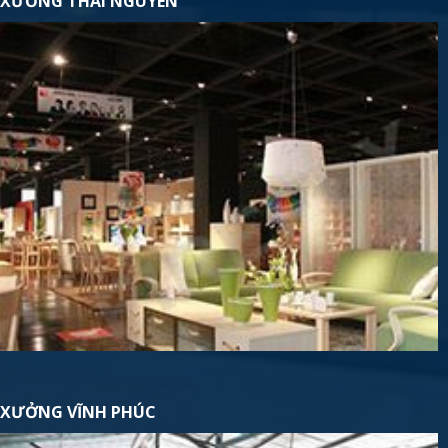
XƯỞNG THÁI NGUYÊN
XƯỞNG VĨNH PHÚC