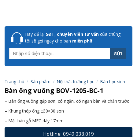
Hãy để lại
SĐT, chuyên viên tư vấn
của chúng
tôi sẽ gọi ngay cho bạn
miễn phí!
Trang chủ
/
Sản phẩm
/
Nội thất trường học
/
Bàn học sinh
Bàn ống vuông BOV-1205-BC-1
– Bàn ống vuông gấp sơn, có ngăn, có ngăn bàn và chắn trước
– Khung thép ống □30×30 sơn
– Mặt bàn gỗ MFC dày 17mm
Hotline: 0949.038.019