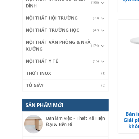
(106)
ĐÌNH
NỘI THẤT HỘI TRƯỜNG
(23)
NỘI THẤT TRƯỜNG HỌC
(47)
NỘI THẤT VĂN PHÒNG & NHÀ
(174)
XƯỞNG
NỘI THẤT Y TẾ
(15)
THỚT INOX
(1)
TỦ GIÀY
(3)
SẢN PHẨM MỚI
Bàn i
Bàn làm việc - Thiết Kế Hiện
Giải p
Đại & Bền Bỉ
khôn