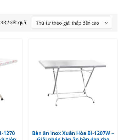
 332 kết quả
I-1270
Bàn ăn Inox Xuân Hòa BI-1207W –
và tiện
Giải pháp bàn ăn bền đẹp cho