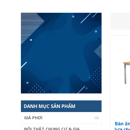
DANH MỤC SẢN PHẨM
GIÁ PHƠI
(2)
Bàn ăn
NỘI THẤT CHUNG CƯ & GIA
lựa ch