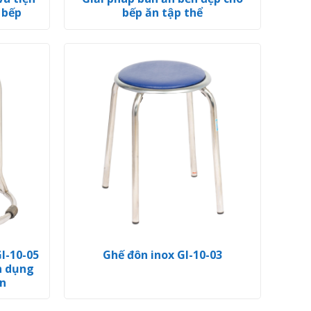
 bếp
bếp ăn tập thể
I-10-05
Ghế đôn inox GI-10-03
ện dụng
n