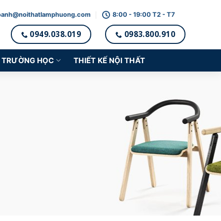
oanh@noithatlamphuong.com
8:00 - 19:00 T2 - T7
0949.038.019
0983.800.910
TRƯỜNG HỌC
THIẾT KẾ NỘI THẤT