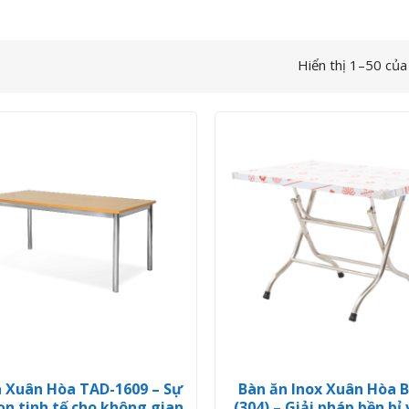
Hiển thị 1–50 của
 Xuân Hòa TAD-1609 – Sự
Bàn ăn Inox Xuân Hòa B
ọn tinh tế cho không gian
(304) – Giải pháp bền bỉ 