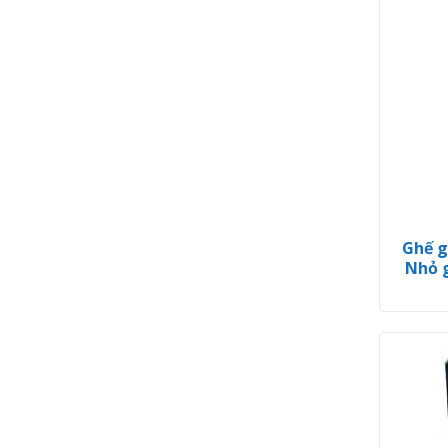
Ghế g
Nhỏ 