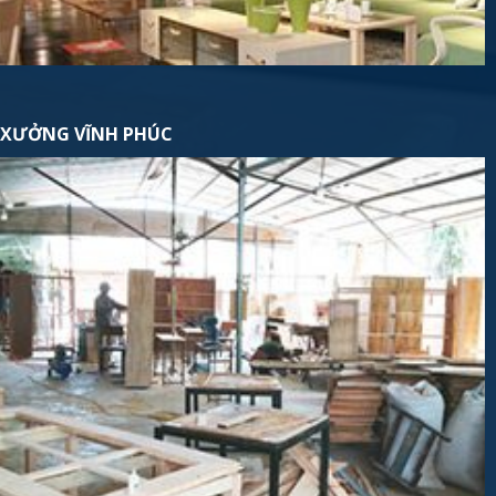
XƯỞNG VĨNH PHÚC