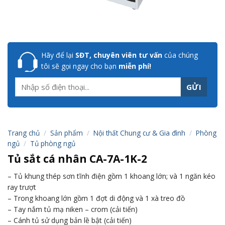
Hãy để lại
SĐT, chuyên viên tư vấn
của chúng
tôi sẽ gọi ngay cho bạn
miễn phí!
Trang chủ
/
Sản phẩm
/
Nội thất Chung cư & Gia đình
/
Phòng
ngủ
/
Tủ phòng ngủ
Tủ sắt cá nhân CA-7A-1K-2
– Tủ khung thép sơn tĩnh điện gồm 1 khoang lớn; và 1 ngăn kéo
ray trượt
– Trong khoang lớn gồm 1 đợt di động và 1 xà treo đồ
– Tay nắm tủ mạ niken – crom (cải tiến)
– Cánh tủ sử dụng bản lề bật (cải tiến)