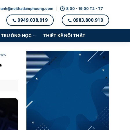
oanh@noithatlamphuong.com
8:00 - 19:00 T2 - T7
0949.038.019
0983.800.910
TRƯỜNG HỌC
THIẾT KẾ NỘI THẤT
ows
e