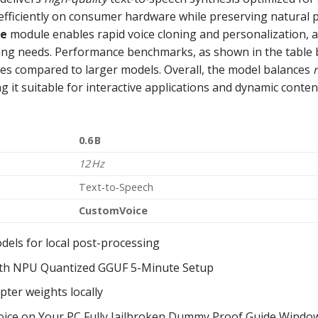
efficiently on consumer hardware while preserving natural 
ce
module enables rapid voice cloning and personalization, 
nding needs. Performance benchmarks, as shown in the table 
res compared to larger models. Overall, the model balances
g it suitable for interactive applications and dynamic conten
0.6 B
12 Hz
Text‑to‑Speech
CustomVoice
dels for local post-processing
th NPU Quantized GGUF 5-Minute Setup
ter weights locally
ce on Your PC Fully Jailbroken Dummy Proof Guide Windo