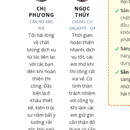
nội 
Ỗ NGỌC
CHỊ
NGỌC
Sản
TOẠI
PHƯƠNG
THÚY
chất
G TY TNHH
CĂN HỘ KRIS
CHUNG CƯ
đầu 
LỘC TÂN
VUE
GALAXY9 - Q4
khôn
CƯƠNG
Tôi hài lòng
Thời gian
phá
ôi hoàn
về chất
hoàn thiện
Sán
n bị chinh
lượng dịch vụ
nhanh, dịch
hàng
ục bởi sự
từ lúc liên lạc
vụ tốt, các
dụng
iệt tình,
với các bạn
em thợ khi
ác phong
đến khi hoàn
thi công rất
Sẵn 
m việc &
thiện thi
vui vẻ. Có
sàng
uy trình
công. Đặc
tinh thần
nhữn
chuyên
biệt là ở
trách nhiệm
hài 
hiệp của
khâu thiết
với công ty.
i ngũ trẻ
kế, kiến trúc
Khi làm các
 thất Lâm
sư nắm bắt ý
em giữ gìn
hương.
tưởng rất
cẩn thận đồ
c cho các
tốt. Đội ngũ
dùng có sẵn