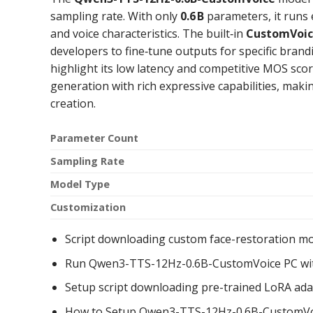
sampling rate. With only
0.6 B
parameters, it runs 
and voice characteristics. The built‑in
CustomVoi
developers to fine‑tune outputs for specific bra
highlight its low latency and competitive MOS sco
generation with rich expressive capabilities, makin
creation.
Parameter Count
Sampling Rate
Model Type
Customization
Script downloading custom face-restoration mo
Run Qwen3-TTS-12Hz-0.6B-CustomVoice PC wi
Setup script downloading pre-trained LoRA adap
How to Setup Qwen3-TTS-12Hz-0.6B-CustomVoi