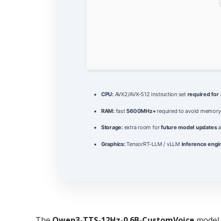
CPU:
AVX2/AVX-512 instruction set
required for
RAM:
fast
5600MHz+
required to avoid memory
Storage:
extra room for
future model updates
a
Graphics:
TensorRT-LLM / vLLM
inference engi
The
Qwen3-TTS-12Hz-0.6B-CustomVoice
model 