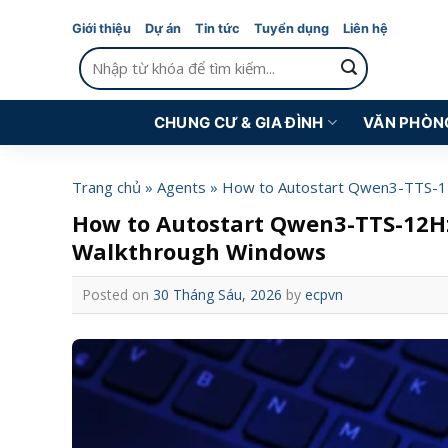
Skip
Giới thiệu
Dự án
Tin tức
Tuyển dụng
Liên hệ
to
Tìm
content
kiếm:
CHUNG CƯ & GIA ĐÌNH
VĂN PHÒN
Trang chủ
»
Agents
»
How to Autostart Qwen3-TTS-1
How to Autostart Qwen3-TTS-12H
Walkthrough Windows
Posted on
30 Tháng Sáu, 2026
by
ecpvn