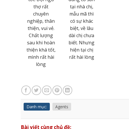
m ngày
thợ rất
tại nhà chị,
ng được
chuyên
mẫu mã thì
iều khách
nghiệp, thân
có sự khác
àng biết
thiện, vui vẻ.
biệt, về lâu
 và thành
Chất lượng
dài chị chưa
ông phát
sau khi hoàn
biết. Nhưng
riển hơn
thiện khá tốt,
hiện tại chị
a trong
mình rất hài
rất hài lòng
i gian tới
lòng
Danh mục:
Agents
Bài viết cùng chủ đề: