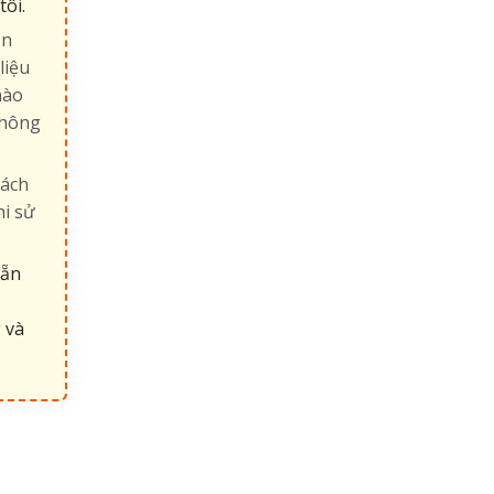
tôi.
ận
liệu
nào
không
hách
hi sử
sẵn
 và