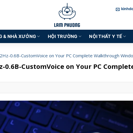
kinhd
G & NHÀ XƯỞNG
HỘI TRƯỜNG
NỘI THẤT Y TẾ
2Hz-0.6B-CustomVoice on Your PC Complete Walkthrough Wind
z-0.6B-CustomVoice on Your PC Complet