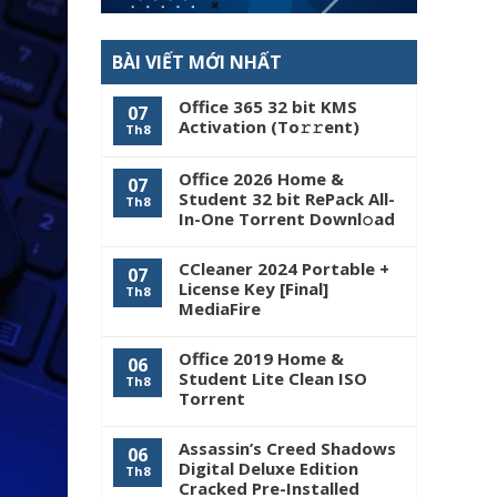
BÀI VIẾT MỚI NHẤT
Office 365 32 bit KMS
07
Activation (To𝚛𝚛еnt)
Th8
Office 2026 Home &
07
Student 32 bit RePack All-
Th8
In-One Torrent Downl𝚘аd
CCleaner 2024 Portable +
07
License Key [Final]
Th8
MediaFire
Office 2019 Home &
06
Student Lite Clean ISO
Th8
Tоrrеnt
Assassin’s Creed Shadows
06
Digital Deluxe Edition
Th8
Cracked Pre-Installed