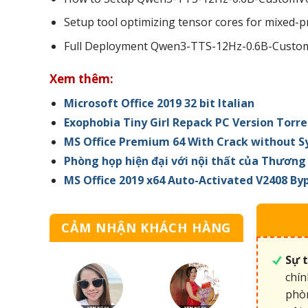
Setup tool optimizing tensor cores for mixed-p
Full Deployment Qwen3-TTS-12Hz-0.6B-Custom
Xem thêm:
Microsoft Office 2019 32 bit Italian
Exophobia Tiny Girl Repack PC Version Torr
MS Office Premium 64 With Crack without 
Phòng họp hiện đại với nội thất của Thươ
MS Office 2019 x64 Auto-Activated V2408 By
CẢM NHẬN KHÁCH HÀNG
Sự 
chín
phòn