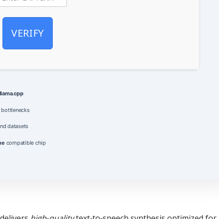
VERIFY
 llama.cpp
 bottlenecks
nd datasets
ne
compatible chip
delivers
high‑quality
text‑to‑speech synthesis optimized for