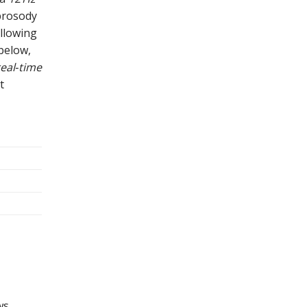
prosody
allowing
below,
real‑time
t
ws