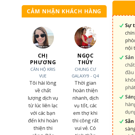
CẢM NHẬN KHÁCH HÀNG
Sự 
chín
phòn
nội 
Ỗ NGỌC
CHỊ
NGỌC
Sản
TOẠI
PHƯƠNG
THÚY
chất
G TY TNHH
CĂN HỘ KRIS
CHUNG CƯ
đầu 
LỘC TÂN
VUE
GALAXY9 - Q4
khôn
CƯƠNG
Tôi hài lòng
Thời gian
phá
ôi hoàn
về chất
hoàn thiện
Sán
n bị chinh
lượng dịch vụ
nhanh, dịch
hàng
ục bởi sự
từ lúc liên lạc
vụ tốt, các
dụng
iệt tình,
với các bạn
em thợ khi
ác phong
đến khi hoàn
thi công rất
Sẵn 
m việc &
thiện thi
vui vẻ. Có
sàng
uy trình