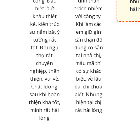
công. Đặc
tinh thần
nhữn
chuyên
biệt là ở
trách nhiệm
hài 
hiệp của
khâu thiết
với công ty.
i ngũ trẻ
kế, kiến trúc
Khi làm các
 thất Lâm
sư nắm bắt ý
em giữ gìn
hương.
tưởng rất
cẩn thận đồ
c cho các
tốt. Đội ngũ
dùng có sẵn
m ngày
thợ rất
tại nhà chị,
ng được
chuyên
mẫu mã thì
iều khách
nghiệp, thân
có sự khác
àng biết
thiện, vui vẻ.
biệt, về lâu
 và thành
Chất lượng
dài chị chưa
ông phát
sau khi hoàn
biết. Nhưng
riển hơn
thiện khá tốt,
hiện tại chị
a trong
mình rất hài
rất hài lòng
i gian tới
lòng