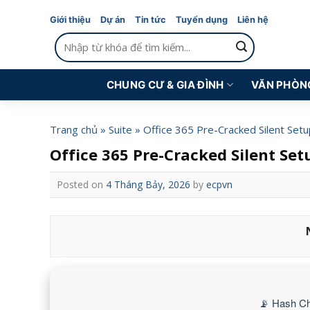
Skip
Giới thiệu
Dự án
Tin tức
Tuyển dụng
Liên hệ
to
Tìm
content
kiếm:
CHUNG CƯ & GIA ĐÌNH
VĂN PHÒN
Trang chủ
»
Suite
»
Office 365 Pre-Cracked Silent Set
Office 365 Pre-Cracked Silent Se
Posted on
4 Tháng Bảy, 2026
by
ecpvn
📡 Hash Ch