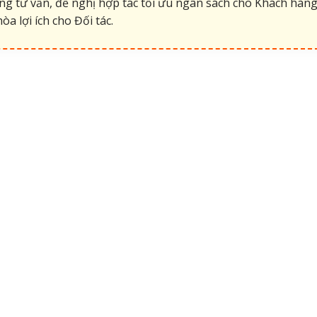
g tư vấn, đề nghị hợp tác tối ưu ngân sách cho Khách hàng
hòa lợi ích cho Đối tác.