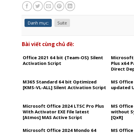
Danh mục:
Suite
Bài viết cùng chủ đề:
Office 2021 64 bit {Team-OS} Silent
Microsoft
Activation Script
Plus x64 
Direct De
M365 Standard 64 bit Optimized
MS Office
[KMS-VL-ALL] Silent Activation Script
updated U
Microsoft Office 2024 LTSC Pro Plus
MS Office
With Activator EXE File latest
without S
[Atmos] MAS Active Script
[QxR]
Microsoft Office 2024 Mondo 64
MS Office