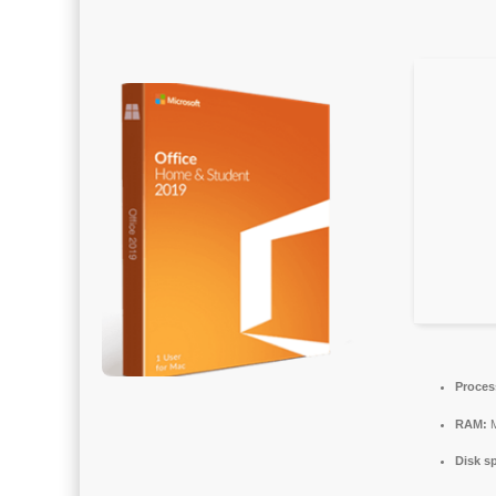
Proces
RAM:
M
Disk s