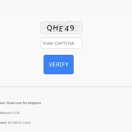
VERIFY
sor:
Dual-core for keygens
inimum 4 GB
pace:
64 GB for crack