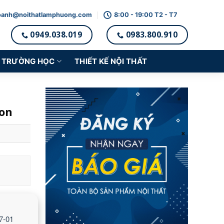
oanh@noithatlamphuong.com
8:00 - 19:00 T2 - T7
0949.038.019
0983.800.910
TRƯỜNG HỌC
THIẾT KẾ NỘI THẤT
ion
7-01