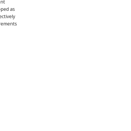
ant
oped as
ctively
irements