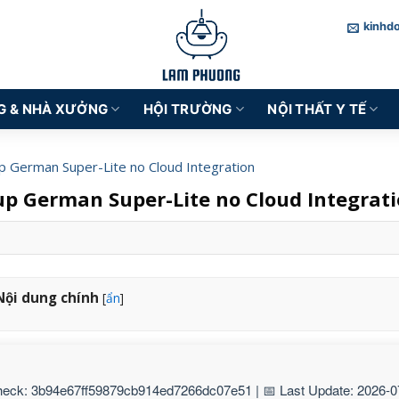
kinhd
G & NHÀ XƯỞNG
HỘI TRƯỜNG
NỘI THẤT Y TẾ
up German Super-Lite no Cloud Integration
tup German Super-Lite no Cloud Integrat
Nội dung chính
[
ẩn
]
eck: 3b94e67ff59879cb914ed7266dc07e51 | 📅 Last Update: 2026-0