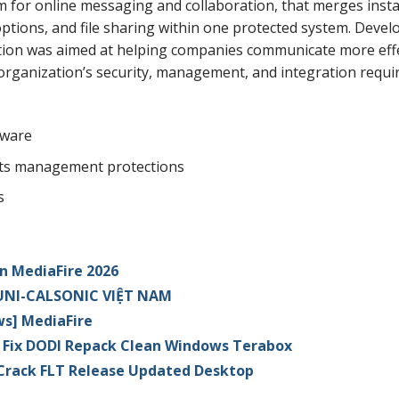
m for online messaging and collaboration, that merges inst
options, and file sharing within one protected system. Devel
lution was aimed at helping companies communicate more effe
 organization’s security, management, and integration requ
yware
ghts management protections
s
n MediaFire 2026
y UNI-CALSONIC VIỆT NAM
ws] MediaFire
 Fix DODI Repack Clean Windows Terabox
Crack FLT Release Updated Desktop