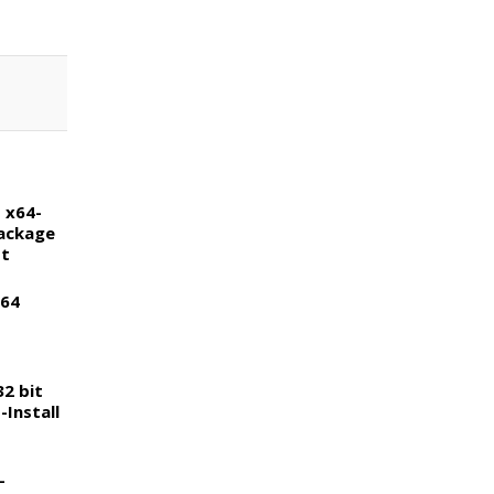
 x64-
Package
st
x64
2 bit
Install
-