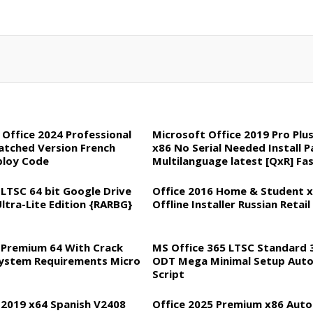
 Office 2024 Professional
Microsoft Office 2019 Pro Plus
Patched Version French
x86 No Serial Needed Install 
ploy Code
Multilanguage latest [QxR] Fa
Activation Code
 LTSC 64 bit Google Drive
Office 2016 Home & Student 
ltra-Lite Edition {RARBG}
Offline Installer Russian Retail
 Premium 64 With Crack
MS Office 365 LTSC Standard 3
ystem Requirements Micro
ODT Mega Minimal Setup Auto-
Script
 2019 x64 Spanish V2408
Office 2025 Premium x86 Auto