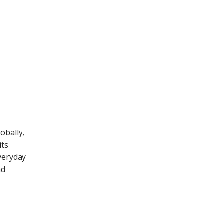
obally,
its
veryday
nd