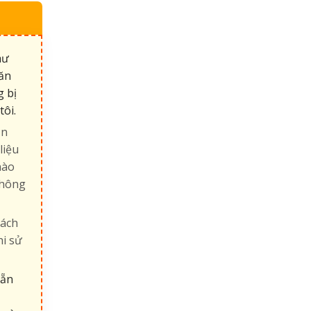
hư
văn
g bị
tôi.
ận
liệu
nào
không
hách
hi sử
sẵn