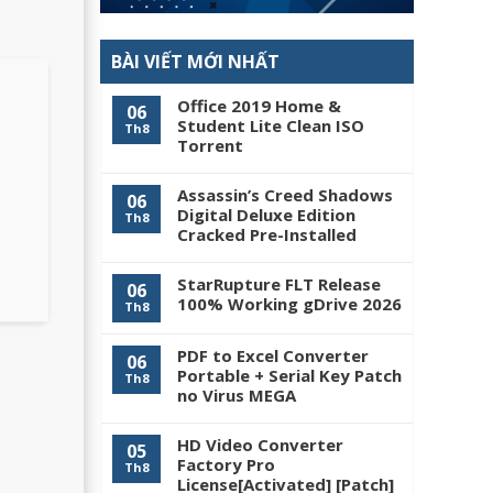
BÀI VIẾT MỚI NHẤT
Office 2019 Home &
06
Student Lite Clean ISO
Th8
Tоrrеnt
Assassin’s Creed Shadows
06
Digital Deluxe Edition
Th8
Cracked Pre-Installed
StarRupture FLT Release
06
100% Working gDrive 2026
Th8
PDF to Excel Converter
06
Portable + Serial Key Patch
Th8
no Virus MEGA
HD Video Converter
05
Factory Pro
Th8
License[Activated] [Patch]