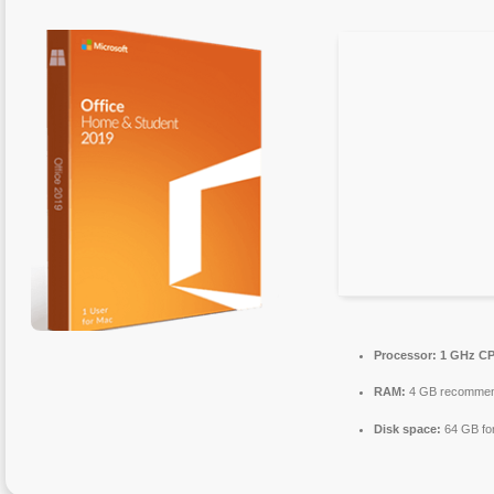
Processor:
1 GHz CP
RAM:
4 GB recomme
Disk space:
64 GB fo