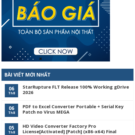
BÀI VIẾT MỚI NHẤT
StarRupture FLT Release 100% Working gDrive
06
2026
Th8
PDF to Excel Converter Portable + Serial Key
06
Patch no Virus MEGA
Th8
HD Video Converter Factory Pro
05
License[Activated] [Patch] (x86-x64) Final
Th8