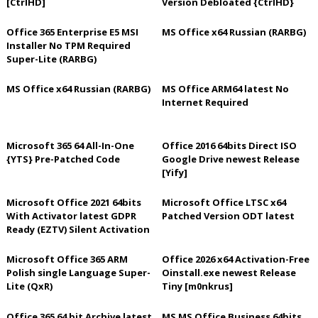
[CtrlHD]
Version Debloated {CtrlHD}
Auto-Crack CMD
Office 365 Enterprise E5 MSI
MS Office x64 Russian (RARBG)
Installer No TPM Required
Super-Lite (RARBG)
MS Office x64 Russian (RARBG)
MS Office ARM64 latest No
Internet Required
Microsoft 365 64 All-In-One
Office 2016 64bits Direct ISO
{YTS} Pre-Patched Code
Google Drive newest Release
[Yify]
Microsoft Office 2021 64bits
Microsoft Office LTSC x64
With Activator latest GDPR
Patched Version ODT latest
Ready (EZTV) Silent Activation
Script
Microsoft Office 365 ARM
Office 2026 x64 Activation-Free
Polish single Language Super-
Oinstall.exe newest Release
Lite (QxR)
Tiny [m0nkrus]
Office 365 64 bit Archive latest
MS MS Office Business 64bits