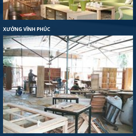
XƯỞNG VĨNH PHÚC