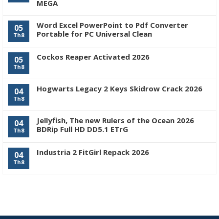
MEGA
Word Excel PowerPoint to Pdf Converter
05
Portable for PC Universal Clean
Th8
Cockos Reaper Activated 2026
05
Th8
Hogwarts Legacy 2 Keys Skidrow Crack 2026
04
Th8
Jellyfish, The new Rulers of the Ocean 2026
04
BDRip Full HD DD5.1 ETrG
Th8
Industria 2 FitGirl Repack 2026
04
Th8