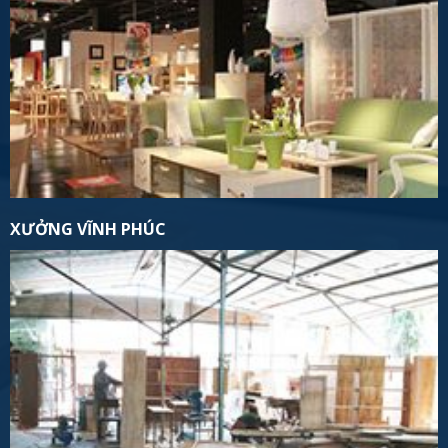
XƯỞNG VĨNH PHÚC