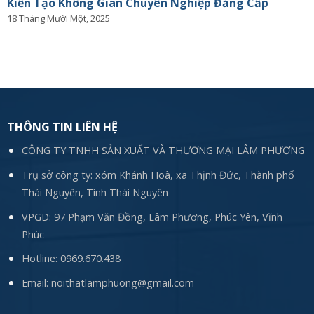
Kiến Tạo Không Gian Chuyên Nghiệp Đẳng Cấp
18 Tháng Mười Một, 2025
THÔNG TIN LIÊN HỆ
CÔNG TY TNHH SẢN XUẤT VÀ THƯƠNG MẠI LÂM PHƯƠNG
Trụ sở công ty: xóm Khánh Hoà, xã Thịnh Đức, Thành phố
Thái Nguyên, Tình Thái Nguyên
VPGD: 97 Phạm Văn Đồng, Lâm Phương, Phúc Yên, Vĩnh
Phúc
Hotline:
0969.670.438
Email:
noithatlamphuong@gmail.com