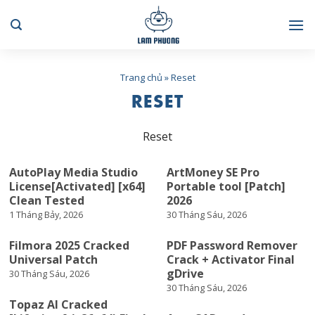
Skip
to
content
Trang chủ
»
Reset
RESET
Reset
AutoPlay Media Studio
ArtMoney SE Pro
License[Activated] [x64]
Portable tool [Patch]
Clean Tested
2026
1 Tháng Bảy, 2026
30 Tháng Sáu, 2026
Filmora 2025 Cracked
PDF Password Remover
Universal Patch
Crack + Activator Final
gDrive
30 Tháng Sáu, 2026
30 Tháng Sáu, 2026
Topaz AI Cracked