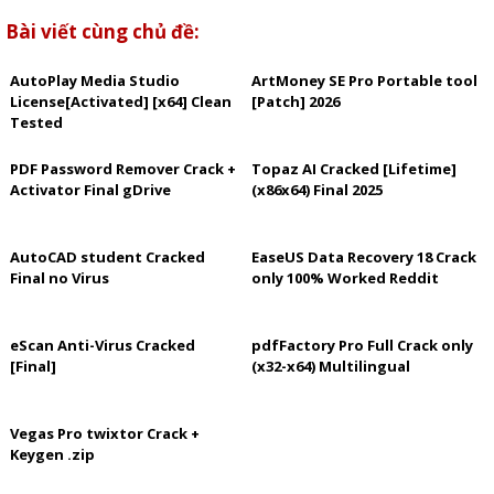
Bài viết cùng chủ đề:
AutoPlay Media Studio
ArtMoney SE Pro Portable tool
License[Activated] [x64] Clean
[Patch] 2026
Tested
PDF Password Remover Crack +
Topaz AI Cracked [Lifetime]
Activator Final gDrive
(x86x64) Final 2025
AutoCAD student Cracked
EaseUS Data Recovery 18 Crack
Final no Virus
only 100% Worked Reddit
eScan Anti-Virus Cracked
pdfFactory Pro Full Crack only
[Final]
(x32-x64) Multilingual
Vegas Pro twixtor Crack +
Keygen .zip