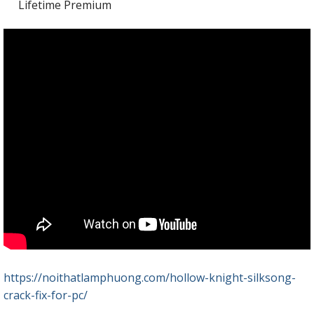
Lifetime Premium
https://noithatlamphuong.com/hollow-knight-silksong-
crack-fix-for-pc/