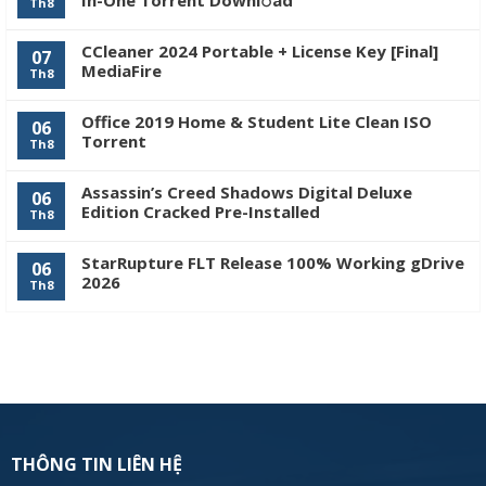
In-One Torrent Downl𝚘аd
Th8
CCleaner 2024 Portable + License Key [Final]
07
MediaFire
Th8
Office 2019 Home & Student Lite Clean ISO
06
Tоrrеnt
Th8
Assassin’s Creed Shadows Digital Deluxe
06
Edition Cracked Pre-Installed
Th8
StarRupture FLT Release 100% Working gDrive
06
2026
Th8
THÔNG TIN LIÊN HỆ