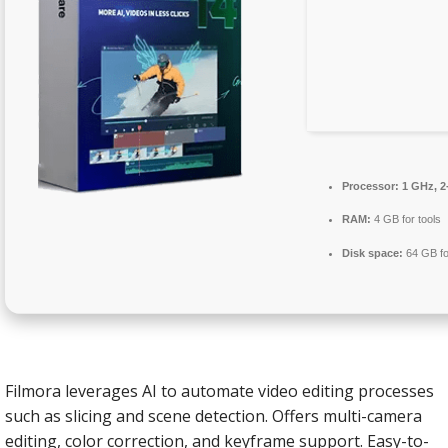
Processor:
1 GHz, 2
RAM:
4 GB for tools
Disk space:
64 GB for
Filmora leverages AI to automate video editing processes
such as slicing and scene detection. Offers multi-camera
editing, color correction, and keyframe support. Easy-to-