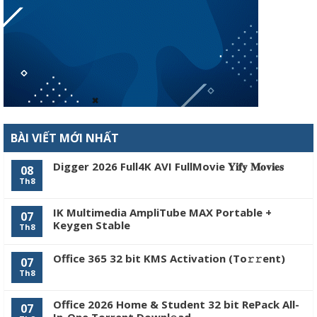
BÀI VIẾT MỚI NHẤT
Digger 2026 Full4K AVI FullMovie 𝐘𝐢𝐟𝐲 𝐌𝐨𝐯𝐢𝐞𝐬
08
Th8
IK Multimedia AmpliTube MAX Portable +
07
Keygen Stable
Th8
Office 365 32 bit KMS Activation (To𝚛𝚛еnt)
07
Th8
Office 2026 Home & Student 32 bit RePack All-
07