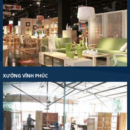
XƯỞNG VĨNH PHÚC