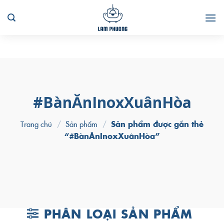
Skip
to
content
#BànĂnInoxXuânHòa
Trang chủ
/
Sản phẩm
/
Sản phẩm được gắn thẻ
“#BànĂnInoxXuânHòa”
PHÂN LOẠI SẢN PHẨM