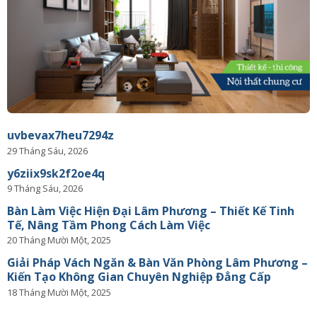
uvbevax7heu7294z
29 Tháng Sáu, 2026
y6ziix9sk2f2oe4q
9 Tháng Sáu, 2026
Bàn Làm Việc Hiện Đại Lâm Phương – Thiết Kế Tinh
Tế, Nâng Tầm Phong Cách Làm Việc
20 Tháng Mười Một, 2025
Giải Pháp Vách Ngăn & Bàn Văn Phòng Lâm Phương –
Kiến Tạo Không Gian Chuyên Nghiệp Đẳng Cấp
18 Tháng Mười Một, 2025