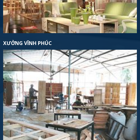
XƯỞNG VĨNH PHÚC