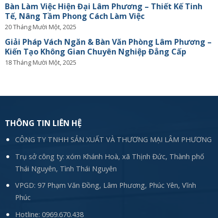
Bàn Làm Việc Hiện Đại Lâm Phương – Thiết Kế Tinh
Tế, Nâng Tầm Phong Cách Làm Việc
20 Tháng Mười Một, 2025
Giải Pháp Vách Ngăn & Bàn Văn Phòng Lâm Phương –
Kiến Tạo Không Gian Chuyên Nghiệp Đẳng Cấp
18 Tháng Mười Một, 2025
THÔNG TIN LIÊN HỆ
CÔNG TY TNHH SẢN XUẤT VÀ THƯƠNG MẠI LÂM PHƯƠNG
Trụ sở công ty: xóm Khánh Hoà, xã Thịnh Đức, Thành phố
Thái Nguyên, Tình Thái Nguyên
VPGD: 97 Phạm Văn Đồng, Lâm Phương, Phúc Yên, Vĩnh
Phúc
Hotline:
0969.670.438