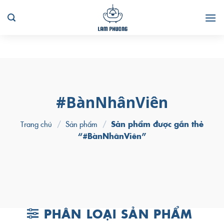
Skip
to
content
#BànNhânViên
Trang chủ
/
Sản phẩm
/
Sản phẩm được gắn thẻ
“#BànNhânViên”
PHÂN LOẠI SẢN PHẨM