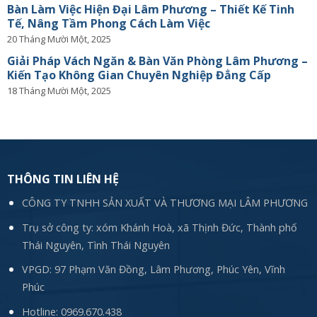
Bàn Làm Việc Hiện Đại Lâm Phương – Thiết Kế Tinh
Tế, Nâng Tầm Phong Cách Làm Việc
20 Tháng Mười Một, 2025
Giải Pháp Vách Ngăn & Bàn Văn Phòng Lâm Phương –
Kiến Tạo Không Gian Chuyên Nghiệp Đẳng Cấp
18 Tháng Mười Một, 2025
THÔNG TIN LIÊN HỆ
CÔNG TY TNHH SẢN XUẤT VÀ THƯƠNG MẠI LÂM PHƯƠNG
Trụ sở công ty: xóm Khánh Hoà, xã Thịnh Đức, Thành phố
Thái Nguyên, Tình Thái Nguyên
VPGD: 97 Phạm Văn Đồng, Lâm Phương, Phúc Yên, Vĩnh
Phúc
Hotline:
0969.670.438