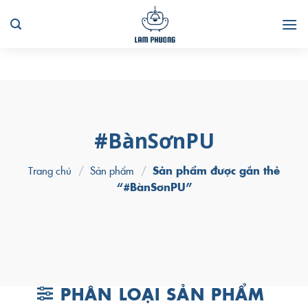
Skip
to
content
#BànSơnPU
Trang chủ
/
Sản phẩm
/
Sản phẩm được gắn thẻ
“#BànSơnPU”
PHÂN LOẠI SẢN PHẨM