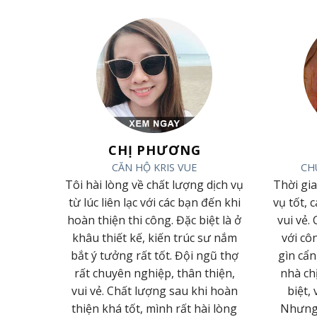
ẠI
CHỊ PHƯƠNG
N CƯƠNG
CĂN HỘ KRIS VUE
CH
 phục bởi
Tôi hài lòng về chất lượng dịch vụ
Thời gi
g làm việc
từ lúc liên lạc với các bạn đến khi
vụ tốt, 
hiệp của
hoàn thiện thi công. Đặc biệt là ở
vui vẻ.
ất Lâm
khâu thiết kế, kiến trúc sư nắm
với cô
 em ngày
bắt ý tưởng rất tốt. Đội ngũ thợ
gìn cẩn
hàng biết
rất chuyên nghiệp, thân thiện,
nhà ch
át triển
vui vẻ. Chất lượng sau khi hoàn
biệt, 
ian tới
thiện khá tốt, mình rất hài lòng
Nhưng h