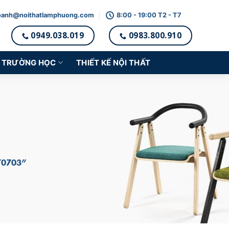
oanh@noithatlamphuong.com
8:00 - 19:00 T2 - T7
0949.038.019
0983.800.910
TRƯỜNG HỌC
THIẾT KẾ NỘI THẤT
T0703”