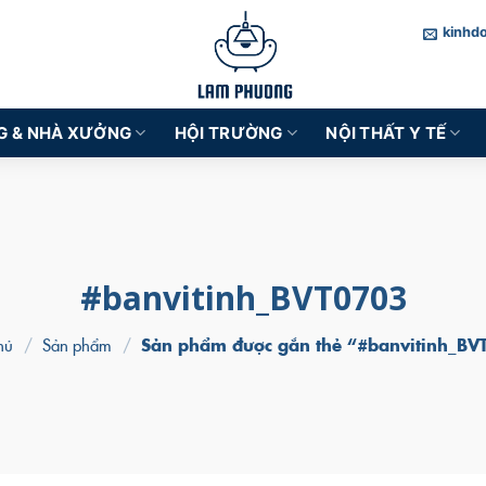
kinhd
G & NHÀ XƯỞNG
HỘI TRƯỜNG
NỘI THẤT Y TẾ
#banvitinh_BVT0703
hủ
/
Sản phẩm
/
Sản phẩm được gắn thẻ “#banvitinh_BV