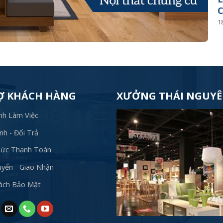
C
1
Ợ KHÁCH HÀNG
XƯỞNG THÁI NGUY
nh Làm Việc
h - Đổi Trả
hức Thanh Toán
yển - Giao Nhận
Sách Bảo Mật