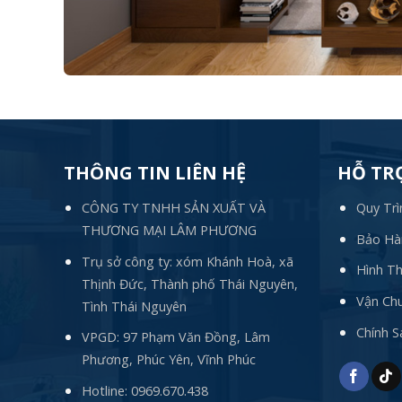
THÔNG TIN LIÊN HỆ
HỖ TR
CÔNG TY TNHH SẢN XUẤT VÀ
Quy Trì
THƯƠNG MẠI LÂM PHƯƠNG
Bảo Hàn
Trụ sở công ty: xóm Khánh Hoà, xã
Hình T
Thịnh Đức, Thành phố Thái Nguyên,
Vận Chu
Tình Thái Nguyên
Chính 
VPGD: 97 Phạm Văn Đồng, Lâm
Phương, Phúc Yên, Vĩnh Phúc
Hotline:
0969.670.438