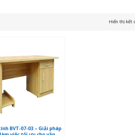
Hiển thị kết
tính BVT-07-03 – Giải pháp
làm việc tối ưu cho văn