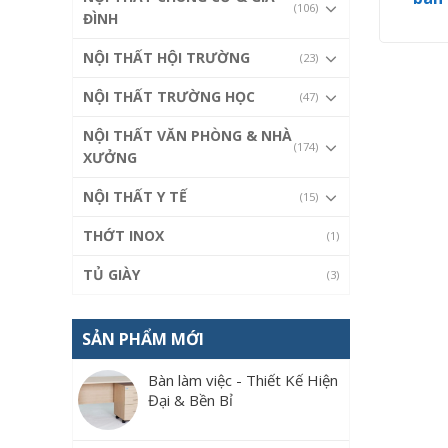
(106)
ĐÌNH
NỘI THẤT HỘI TRƯỜNG
(23)
NỘI THẤT TRƯỜNG HỌC
(47)
NỘI THẤT VĂN PHÒNG & NHÀ
(174)
XƯỞNG
NỘI THẤT Y TẾ
(15)
THỚT INOX
(1)
TỦ GIÀY
(3)
SẢN PHẨM MỚI
Bàn làm việc - Thiết Kế Hiện
Đại & Bền Bỉ