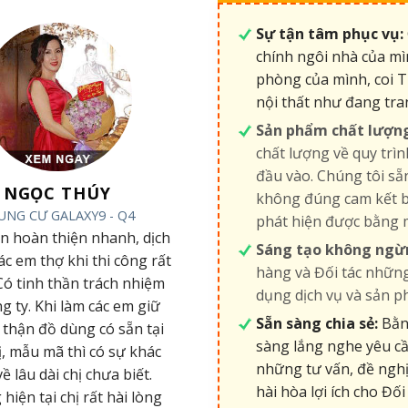
Sự tận tâm phục vụ:
chính ngôi nhà của mì
phòng của mình, coi T
nội thất như đang tra
Sản phẩm chất lượn
chất lượng về quy trìn
đầu vào. Chúng tôi s
NGỌC THÚY
không đúng cam kết b
UNG CƯ GALAXY9 - Q4
phát hiện được bằng 
an hoàn thiện nhanh, dịch
Sáng tạo không ngừ
các em thợ khi thi công rất
hàng và Đối tác những
 Có tinh thần trách nhiệm
dụng dịch vụ và sản p
ng ty. Khi làm các em giữ
Sẵn sàng chia sẻ:
Bằng
 thận đồ dùng có sẵn tại
sàng lắng nghe yêu cầ
ị, mẫu mã thì có sự khác
những tư vấn, đề nghị
về lâu dài chị chưa biết.
hài hòa lợi ích cho Đối 
iện tại chị rất hài lòng