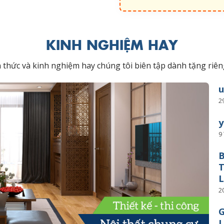
KINH NGHIỆM HAY
ến thức và kinh nghiệm hay chúng tôi biên tập dành tặng r
2
y
9
B
T
L
2
G
L