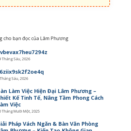
iêng cho bạn đọc của Lâm Phương
uvbevax7heu7294z
9 Tháng Sáu, 2026
6ziix9sk2f2oe4q
 Tháng Sáu, 2026
àn Làm Việc Hiện Đại Lâm Phương –
hiết Kế Tinh Tế, Nâng Tầm Phong Cách
àm Việc
0 Tháng Mười Một, 2025
iải Pháp Vách Ngăn & Bàn Văn Phòng
âm Phương – Kiến Tạo Không Gian