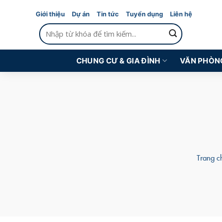
Skip
Giới thiệu
Dự án
Tin tức
Tuyển dụng
Liên hệ
to
Tìm
content
kiếm:
CHUNG CƯ & GIA ĐÌNH
VĂN PHÒN
Trang c