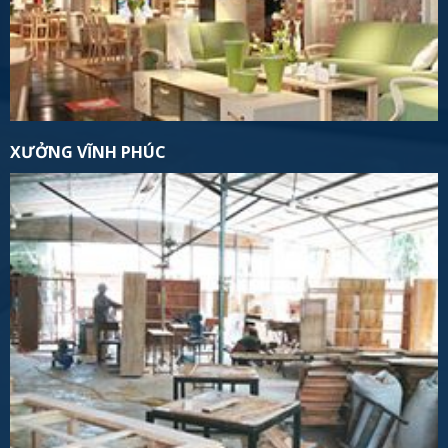
XƯỞNG VĨNH PHÚC