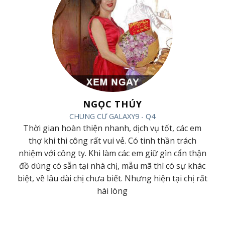
NGỌC THÚY
CHUNG CƯ GALAXY9 - Q4
ác
Thời gian hoàn thiện nhanh, dịch vụ tốt, các em
ội
thợ khi thi công rất vui vẻ. Có tinh thần trách
m
nhiệm với công ty. Khi làm các em giữ gìn cẩn thận
đồ dùng có sẵn tại nhà chị, mẫu mã thì có sự khác
ới
biệt, về lâu dài chị chưa biết. Nhưng hiện tại chị rất
hài lòng