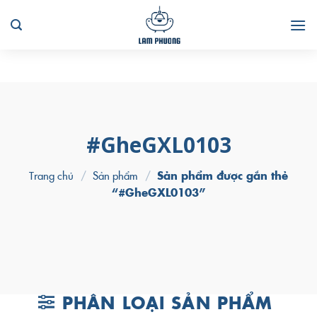
Skip
to
content
#GheGXL0103
Trang chủ
/
Sản phẩm
/
Sản phẩm được gắn thẻ
“#GheGXL0103”
PHÂN LOẠI SẢN PHẨM