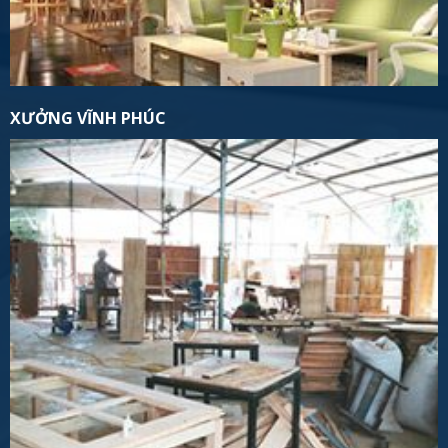
XƯỞNG VĨNH PHÚC