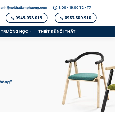
oanh@noithatlamphuong.com
8:00 - 19:00 T2 - T7
0949.038.019
0983.800.910
TRƯỜNG HỌC
THIẾT KẾ NỘI THẤT
Phòng”