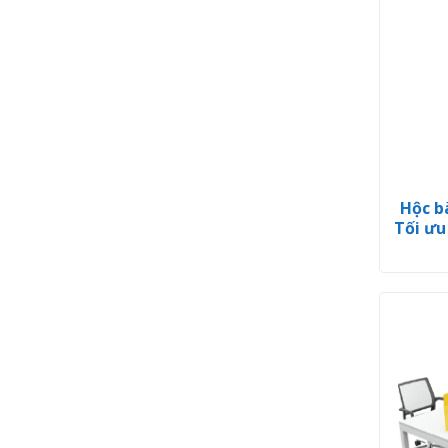
Hộc b
Tối ưu