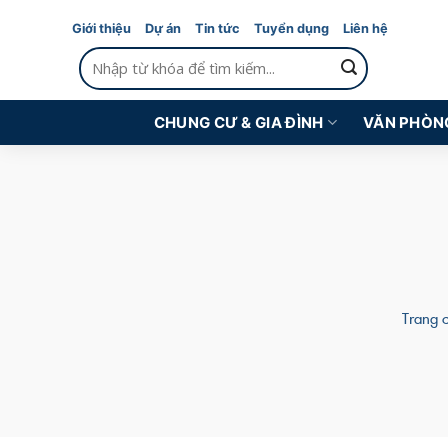
Skip
Giới thiệu
Dự án
Tin tức
Tuyển dụng
Liên hệ
to
Tìm
content
kiếm:
CHUNG CƯ & GIA ĐÌNH
VĂN PHÒN
Trang 