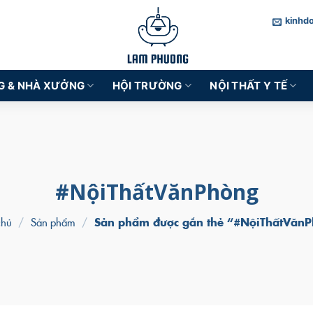
kinhd
G & NHÀ XƯỞNG
HỘI TRƯỜNG
NỘI THẤT Y TẾ
#NộiThấtVănPhòng
chủ
/
Sản phẩm
/
Sản phẩm được gắn thẻ “#NộiThấtVăn