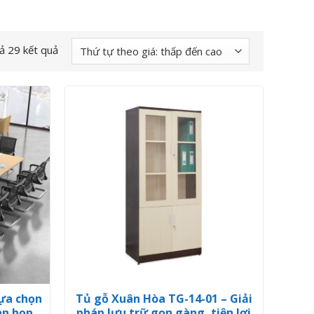
cả 29 kết quả
ựa chọn
Tủ gỗ Xuân Hòa TG-14-01 – Giải
an họp
pháp lưu trữ gọn gàng, tiện lợi