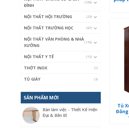
(106)
ĐÌNH
NỘI THẤT HỘI TRƯỜNG
(23)
NỘI THẤT TRƯỜNG HỌC
(47)
NỘI THẤT VĂN PHÒNG & NHÀ
(174)
XƯỞNG
NỘI THẤT Y TẾ
(15)
THỚT INOX
(1)
TỦ GIÀY
(3)
SẢN PHẨM MỚI
Tủ X
Bàn làm việc - Thiết Kế Hiện
Đẳng 
Đại & Bền Bỉ