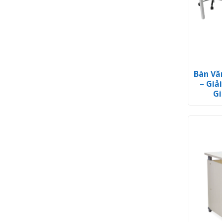
Bàn Vă
– Giả
Gi