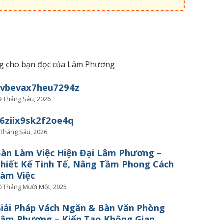
iêng cho bạn đọc của Lâm Phương
uvbevax7heu7294z
9 Tháng Sáu, 2026
6ziix9sk2f2oe4q
 Tháng Sáu, 2026
àn Làm Việc Hiện Đại Lâm Phương –
hiết Kế Tinh Tế, Nâng Tầm Phong Cách
àm Việc
0 Tháng Mười Một, 2025
iải Pháp Vách Ngăn & Bàn Văn Phòng
âm Phương – Kiến Tạo Không Gian