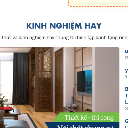
KINH NGHIỆM HAY
ến thức và kinh nghiệm hay chúng tôi biên tập dành tặng r
2
y
9
B
T
L
2
G
L