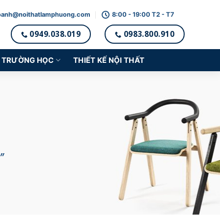
oanh@noithatlamphuong.com
8:00 - 19:00 T2 - T7
0949.038.019
0983.800.910
TRƯỜNG HỌC
THIẾT KẾ NỘI THẤT
”