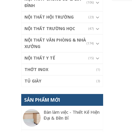
(106)
ĐÌNH
NỘI THẤT HỘI TRƯỜNG
(23)
NỘI THẤT TRƯỜNG HỌC
(47)
NỘI THẤT VĂN PHÒNG & NHÀ
(174)
XƯỞNG
NỘI THẤT Y TẾ
(15)
THỚT INOX
(1)
TỦ GIÀY
(3)
SẢN PHẨM MỚI
Bàn làm việc - Thiết Kế Hiện
Đại & Bền Bỉ