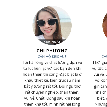
ẠI
CHỊ PHƯƠNG
N CƯƠNG
CĂN HỘ KRIS VUE
CH
 phục bởi
Tôi hài lòng về chất lượng dịch vụ
Thời gi
g làm việc
từ lúc liên lạc với các bạn đến khi
vụ tốt, 
hiệp của
hoàn thiện thi công. Đặc biệt là ở
vui vẻ.
ất Lâm
khâu thiết kế, kiến trúc sư nắm
với cô
 em ngày
bắt ý tưởng rất tốt. Đội ngũ thợ
gìn cẩn
hàng biết
rất chuyên nghiệp, thân thiện,
nhà ch
át triển
vui vẻ. Chất lượng sau khi hoàn
biệt, 
ian tới
thiện khá tốt, mình rất hài lòng
Nhưng h