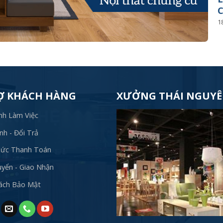
C
1
Ợ KHÁCH HÀNG
XƯỞNG THÁI NGUY
nh Làm Việc
h - Đổi Trả
hức Thanh Toán
yển - Giao Nhận
Sách Bảo Mật