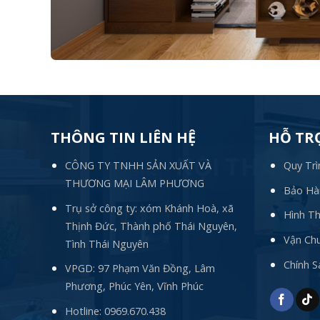
THÔNG TIN LIÊN HỆ
HỖ TR
CÔNG TY TNHH SẢN XUẤT VÀ
Quy Trì
THƯƠNG MẠI LÂM PHƯƠNG
Bảo Hàn
Trụ sở công ty: xóm Khánh Hoà, xã
Hình T
Thịnh Đức, Thành phố Thái Nguyên,
Vận Chu
Tình Thái Nguyên
Chính 
VPGD: 97 Phạm Văn Đồng, Lâm
Phương, Phúc Yên, Vĩnh Phúc
Hotline:
0969.670.438