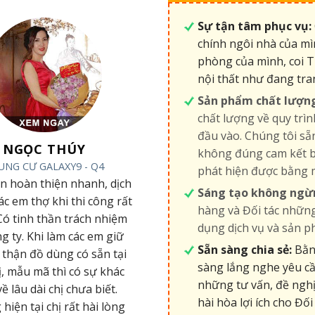
Sự tận tâm phục vụ:
chính ngôi nhà của mì
phòng của mình, coi T
nội thất như đang tra
Sản phẩm chất lượn
chất lượng về quy trìn
đầu vào. Chúng tôi s
NGỌC THÚY
không đúng cam kết b
UNG CƯ GALAXY9 - Q4
phát hiện được bằng 
an hoàn thiện nhanh, dịch
Sáng tạo không ngừ
các em thợ khi thi công rất
hàng và Đối tác những
 Có tinh thần trách nhiệm
dụng dịch vụ và sản p
ng ty. Khi làm các em giữ
Sẵn sàng chia sẻ:
Bằng
 thận đồ dùng có sẵn tại
sàng lắng nghe yêu cầ
ị, mẫu mã thì có sự khác
những tư vấn, đề nghị
về lâu dài chị chưa biết.
hài hòa lợi ích cho Đối 
iện tại chị rất hài lòng