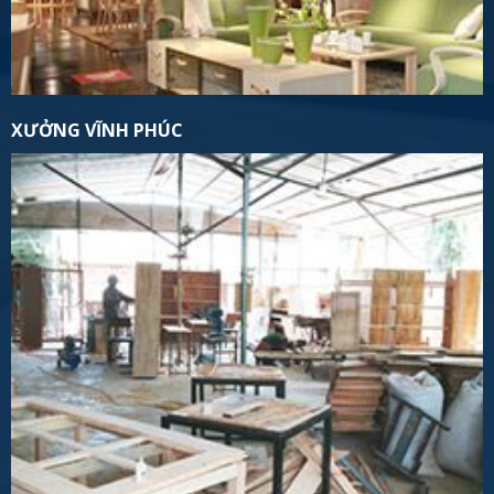
XƯỞNG VĨNH PHÚC