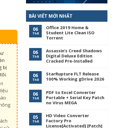
BÀI VIẾT MỚI NHẤT
Office 2019 Home &
06
Student Lite Clean ISO
Th8
Tоrrеnt
Assassin’s Creed Shadows
06
hư
Digital Deluxe Edition
Th8
văn
Cracked Pre-Installed
g bị
StarRupture FLT Release
tôi.
06
100% Working gDrive 2026
Th8
ận
liệu
PDF to Excel Converter
06
nào
Portable + Serial Key Patch
Th8
no Virus MEGA
không
HD Video Converter
05
hách
Factory Pro
Th8
License[Activated] [Patch]
hi sử