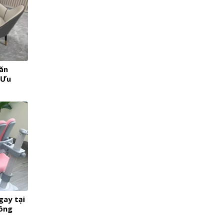
ăn
 Ưu
gay tại
hông