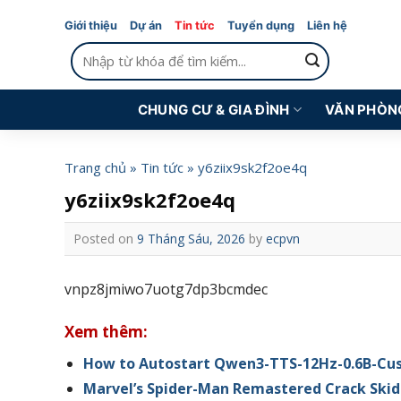
Skip
Giới thiệu
Dự án
Tin tức
Tuyển dụng
Liên hệ
to
Tìm
content
kiếm:
CHUNG CƯ & GIA ĐÌNH
VĂN PHÒN
Trang chủ
»
Tin tức
»
y6ziix9sk2f2oe4q
y6ziix9sk2f2oe4q
Posted on
9 Tháng Sáu, 2026
by
ecpvn
vnpz8jmiwo7uotg7dp3bcmdec
Xem thêm:
How to Autostart Qwen3-TTS-12Hz-0.6B-Cu
Marvel’s Spider-Man Remastered Crack Skid