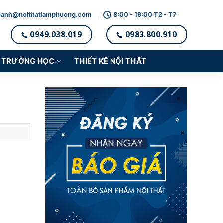
oanh@noithatlamphuong.com
8:00 - 19:00 T2 - T7
0949.038.019
0983.800.910
TRƯỜNG HỌC
THIẾT KẾ NỘI THẤT