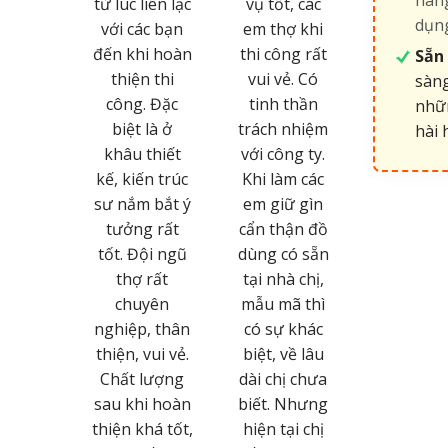
Vinhomes
phục bởi sự
vụ tốt, các
dụng
Central Park
nhiệt tình,
em thợ khi
và đã liên hệ
tác phong
thi công rất
Sẵn 
làm việc với
làm việc &
vui vẻ. Có
sàng
Nội thất Lâm
quy trình
tinh thần
nhữn
Phương Tôi
chuyên
trách nhiệm
hài 
đã bất ngờ
nghiệp của
với công ty.
với tính
đội ngũ trẻ
Khi làm các
chuyên
Nội thất Lâm
em giữ gìn
nghiệp của
Phương.
cẩn thận đồ
Cty với Thiết
Chúc cho các
dùng có sẵn
kế đẹp, sang
em ngày
tại nhà chị,
trọng, nhân
càng được
mẫu mã thì
viên nhiệt
nhiều khách
có sự khác
tình, trách
hàng biết
biệt, về lâu
nhiệm cao.
đến và thành
dài chị chưa
Cám ơn đội
công phát
biết. Nhưng
ngũ thiết kế
triển hơn
hiện tại chị