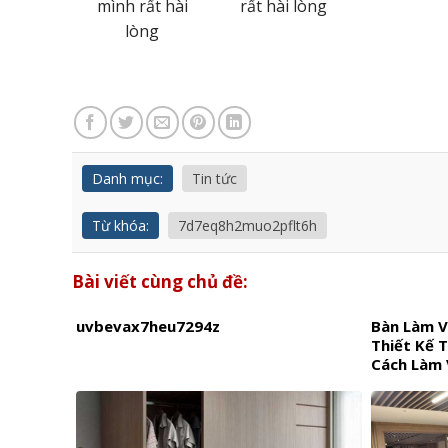
và thi công
nữa trong
rất hài lòng
của Lâm
thời gian tới
Phương
Danh mục:
Tin tức
Từ khóa:
7d7eq8h2muo2pflt6h
Bài viết cùng chủ đề:
uvbevax7heu7294z
Bàn Làm V
Thiết Kế 
Cách Làm 