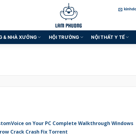
kinhd
G & NHÀ XƯỞNG
HỘI TRƯỜNG
NỘI THẤT Y TẾ
stomVoice on Your PC Complete Walkthrough Windows
row Crack Crash Fix Torrent