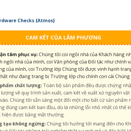
ardware Checks {Atmos}
CAM KẾT CỦA LÂM PHƯƠNG
tận tâm phục vụ:
Chúng tôi coi ngôi nhà của Khách hàng n
h ngôi nhà của mình, coi Văn phòng của Đối tác như chính 
g của mình, coi Trường lớp Chúng tôi được vinh hạnh tran
thất như đang trang bị Trường lớp cho chính con cái Chúng 
 phẩm chất lượng:
Toàn bộ sản phẩm đều được chứng nh
 lượng về quy trình sản xuất, cam kết về xuất xứ nguyên vật 
vào. Chúng tôi sẵn sàng một đổi một cho bất cứ sản phẩm 
g đúng cam kết ban đầu, dù là những lỗi nhỏ nhất có thể 
t hiện được bằng mắt thường.
g tạo không ngừng:
Chúng tôi hướng tới mang đến cho K
 và Đối tác những trải nghiệm thật sự mới mẻ và đặc biệt k