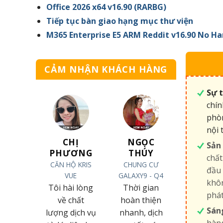
Office 2026 x64 v16.90 (RARBG)
Tiếp tục bàn giao hạng mục thư viện
M365 Enterprise E5 ARM Reddit v16.90 No H
CẢM NHẬN KHÁCH HÀNG
Sự 
chín
phòn
nội 
NGỌC
CHỊ
ĐỖ NGỌC
Sản
THÚY
TRANG
TOẠI
chất
CHUNG CƯ
CĂN HỘ
CÔNG TY TNHH
đầu 
GALAXY9 - Q4
VINHOMES
LỘC TÂN
khôn
CENTRAL PARK
CƯƠNG
Thời gian
phá
Tôi sở hữu
Tôi hoàn
hoàn thiện
Sán
căn hộ
toàn bị chinh
nhanh, dịch
hàng