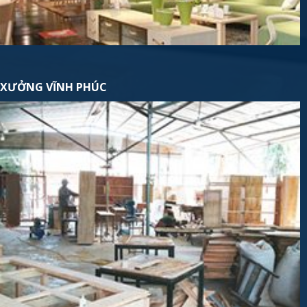
XƯỞNG VĨNH PHÚC