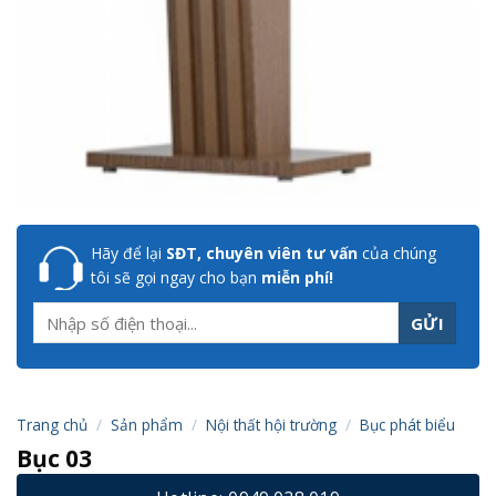
Hãy để lại
SĐT, chuyên viên tư vấn
của chúng
tôi sẽ gọi ngay cho bạn
miễn phí!
Trang chủ
/
Sản phẩm
/
Nội thất hội trường
/
Bục phát biểu
Bục 03