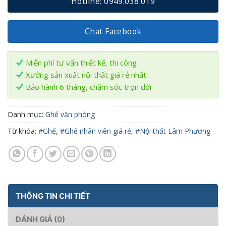
Hotline: 0949.038.019
Chat Facebook
Miễn phí tư vấn thiết kế, thi công
Xưởng sản xuất nội thất giá rẻ nhất
Bảo hành 6 tháng, chăm sóc trọn đời
Danh mục:
Ghế văn phòng
Từ khóa:
#Ghế
,
#Ghế nhân viên giá rẻ
,
#Nội thất Lâm Phương
THÔNG TIN CHI TIẾT
ĐÁNH GIÁ (0)