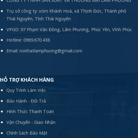
CÔNG TY TNHH SẢN XUẤT VÀ THƯƠNG MẠI LÂM PHƯƠNG
Trụ sở công ty: xóm Khánh Hoà, xã Thịnh Đức, Thành phố
Thái Nguyên, Tình Thái Nguyên
VPGD: 97 Phạm Văn Đồng, Lâm Phương, Phúc Yên, Vĩnh Phúc
Hotline:
0969.670.438
Email:
noithatlamphuong@gmail.com
HỖ TRỢ KHÁCH HÀNG
Quy Trình Làm Việc
Bảo Hành - Đổi Trả
Hình Thức Thanh Toán
Vận Chuyển - Giao Nhận
Chính Sách Bảo Mật