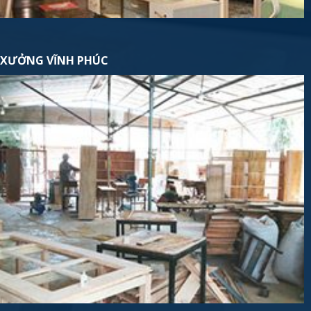
XƯỞNG VĨNH PHÚC