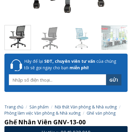
Hãy để lại
SĐT, chuyên viên tư vấn
của chúng
tôi sẽ gọi ngay cho bạn
miễn phí!
Trang chủ
/
Sản phẩm
/
Nội thất Văn phòng & Nhà xưởng
/
Phòng làm việc Văn phòng & Nhà xưởng
/
Ghế văn phòng
Ghế Nhân Viên GNV-13-00