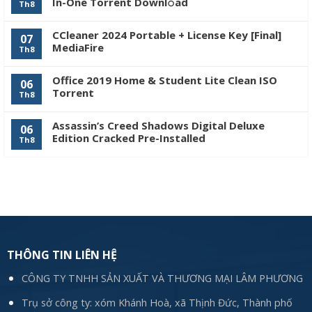
In-One Torrent Downl𝚘аd
Th8
CCleaner 2024 Portable + License Key [Final]
07
MediaFire
Th8
Office 2019 Home & Student Lite Clean ISO
06
Tоrrеnt
Th8
Assassin’s Creed Shadows Digital Deluxe
06
Edition Cracked Pre-Installed
Th8
THÔNG TIN LIÊN HỆ
CÔNG TY TNHH SẢN XUẤT VÀ THƯƠNG MẠI LÂM PHƯƠNG
Trụ sở công ty: xóm Khánh Hoà, xã Thịnh Đức, Thành phố