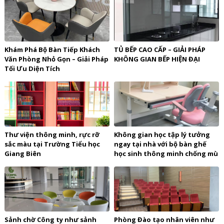
Khám Phá Bộ Bàn Tiếp Khách
TỦ BẾP CAO CẤP – GIẢI PHÁP
Văn Phòng Nhỏ Gọn – Giải Pháp
KHÔNG GIAN BẾP HIỆN ĐẠI
Tối Ưu Diện Tích
Thư viện thông minh, rực rỡ
Không gian học tập lý tưởng
sắc màu tại Trường Tiểu học
ngay tại nhà với bộ bàn ghế
Giang Biên
học sinh thông minh chống mù
chống cận
Sảnh chờ Công ty như sảnh
Phòng Đào tạo nhân viên như