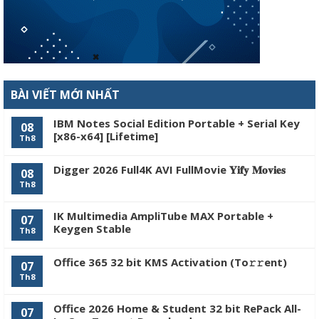
BÀI VIẾT MỚI NHẤT
IBM Notes Social Edition Portable + Serial Key
08
[x86-x64] [Lifetime]
Th8
Digger 2026 Full4K AVI FullMovie 𝐘𝐢𝐟𝐲 𝐌𝐨𝐯𝐢𝐞𝐬
08
Th8
IK Multimedia AmpliTube MAX Portable +
07
Keygen Stable
Th8
Office 365 32 bit KMS Activation (To𝚛𝚛еnt)
07
Th8
Office 2026 Home & Student 32 bit RePack All-
07