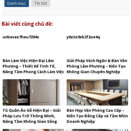
Tin tức
Danh mục:
Bài viết cùng chủ đề:
uvbevax7heu7294z
y6ziix9sk2f2oe4q
Bàn Làm Việc Hiện Đại Lâm
Giải Pháp Vách Ngăn & Bàn Văn
Phương – Thiết Kế Tinh Tế,
Phòng Lâm Phương – Kiến Tạo
Nâng Tầm Phong Cách Làm Việc
Không Gian Chuyên Nghiệp
Đẳng Cấp
Tủ Quần Áo Gỗ Hiện Đại – Giải
Bàn Họp Văn Phòng Cao Cấp –
Pháp Lưu Trữ Thông Minh,
Kiến Tạo Đẳng Cấp và Tầm Nhìn
Nâng Tầm Không Gian Sống
Doanh Nghiệp