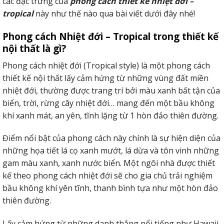
các đặc trưng của
phong cách thiết kế nhiệt đới –
tropical
này như thế nào qua bài viết dưới đây nhé!
Phong cách Nhiệt đới – Tropical trong thiết kế
nội thất là gì?
Phong cách nhiệt đới (Tropical style) là một phong cách
thiết kế nội thất lấy cảm hứng từ những vùng đất miền
nhiệt đới, thường được trang trí bởi màu xanh bất tận của
biển, trời, rừng cây nhiệt đới… mang đến một bầu không
khí xanh mát, an yên, tĩnh lặng từ 1 hòn đảo thiên đường.
Điểm nổi bật của phong cách này chính là sự hiện diện của
những họa tiết lá cọ xanh mướt, lá dừa và tôn vinh những
gam màu xanh, xanh nước biển. Một ngôi nhà được thiết
kế theo phong cách nhiệt đới sẽ cho gia chủ trải nghiệm
bầu không khí yên tĩnh, thanh bình tựa như một hòn đảo
thiên đường.
Lấy cảm hứng từ những danh thắng nổi tiếng như Hawaii,