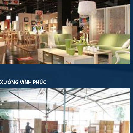
XƯỞNG VĨNH PHÚC