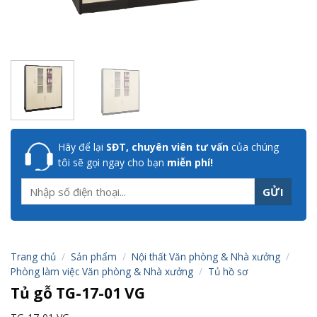
Hãy để lại
SĐT, chuyên viên tư vấn
của chúng
tôi sẽ gọi ngay cho bạn
miễn phí!
Trang chủ
/
Sản phẩm
/
Nội thất Văn phòng & Nhà xưởng
/
Phòng làm việc Văn phòng & Nhà xưởng
/
Tủ hồ sơ
Tủ gỗ TG-17-01 VG