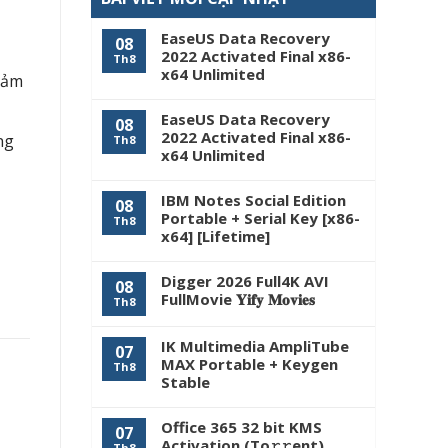
EaseUS Data Recovery
08
2022 Activated Final x86-
Th8
x64 Unlimited
iảm
EaseUS Data Recovery
08
2022 Activated Final x86-
ng
Th8
x64 Unlimited
IBM Notes Social Edition
08
Portable + Serial Key [x86-
Th8
x64] [Lifetime]
Digger 2026 Full4K AVI
08
FullMovie 𝐘𝐢𝐟𝐲 𝐌𝐨𝐯𝐢𝐞𝐬
Th8
IK Multimedia AmpliTube
07
MAX Portable + Keygen
Th8
Stable
Office 365 32 bit KMS
07
Activation (To𝚛𝚛еnt)
Th8