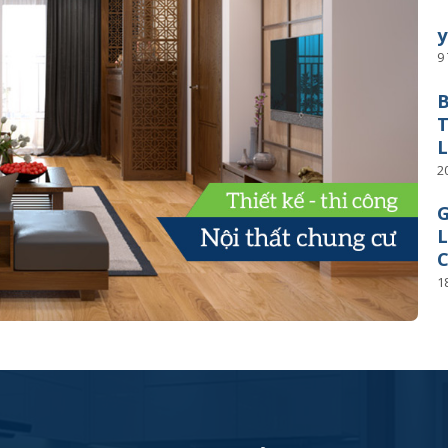
y
9
B
T
L
2
G
L
C
1