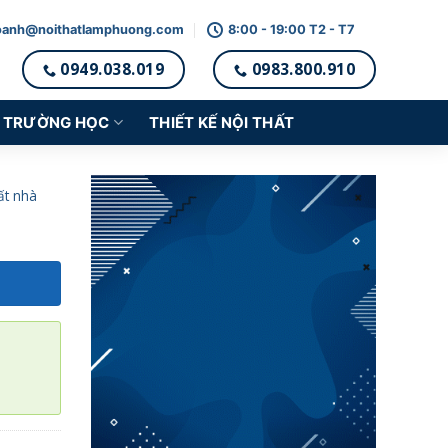
oanh@noithatlamphuong.com
8:00 - 19:00 T2 - T7
0949.038.019
0983.800.910
TRƯỜNG HỌC
THIẾT KẾ NỘI THẤT
ất nhà