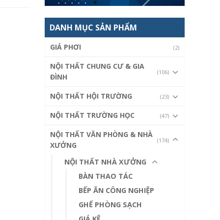
DANH MỤC SẢN PHẨM
GIÁ PHƠI
(2)
NỘI THẤT CHUNG CƯ & GIA
(106)
ĐÌNH
NỘI THẤT HỘI TRƯỜNG
(23)
NỘI THẤT TRƯỜNG HỌC
(47)
NỘI THẤT VĂN PHÒNG & NHÀ
(174)
XƯỞNG
NỘI THẤT NHÀ XƯỞNG
BÀN THAO TÁC
BẾP ĂN CÔNG NGHIỆP
GHẾ PHÒNG SẠCH
GIÁ KÊ