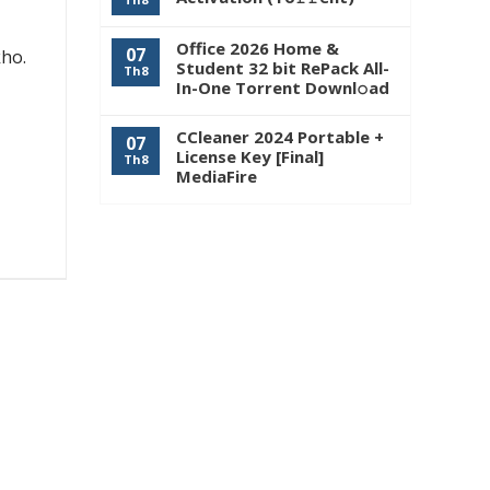
Office 2026 Home &
07
ho.
Student 32 bit RePack All-
Th8
In-One Torrent Downl𝚘аd
CCleaner 2024 Portable +
07
License Key [Final]
Th8
MediaFire