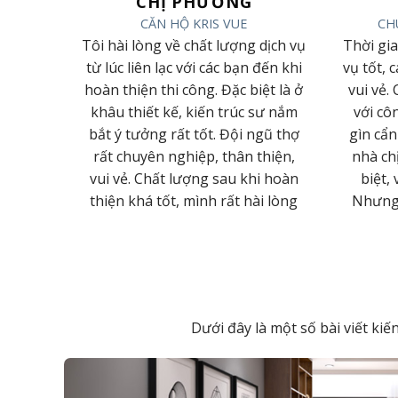
ẠI
CHỊ PHƯƠNG
N CƯƠNG
CĂN HỘ KRIS VUE
CH
 phục bởi
Tôi hài lòng về chất lượng dịch vụ
Thời gi
g làm việc
từ lúc liên lạc với các bạn đến khi
vụ tốt, 
hiệp của
hoàn thiện thi công. Đặc biệt là ở
vui vẻ.
ất Lâm
khâu thiết kế, kiến trúc sư nắm
với cô
 em ngày
bắt ý tưởng rất tốt. Đội ngũ thợ
gìn cẩn
hàng biết
rất chuyên nghiệp, thân thiện,
nhà ch
át triển
vui vẻ. Chất lượng sau khi hoàn
biệt, 
ian tới
thiện khá tốt, mình rất hài lòng
Nhưng h
Dưới đây là một số bài viết ki