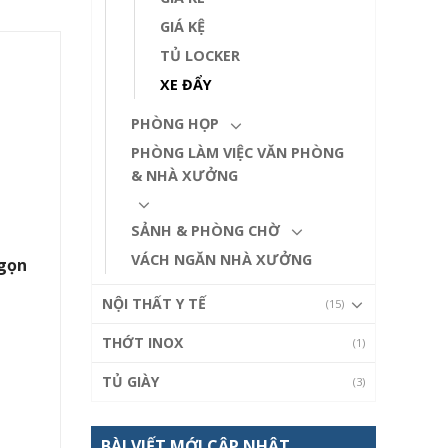
GIÁ KỆ
TỦ LOCKER
XE ĐẨY
PHÒNG HỌP
PHÒNG LÀM VIỆC VĂN PHÒNG
& NHÀ XƯỞNG
SẢNH & PHÒNG CHỜ
VÁCH NGĂN NHÀ XƯỞNG
gọn
NỘI THẤT Y TẾ
(15)
THỚT INOX
(1)
TỦ GIÀY
(3)
BÀI VIẾT MỚI CẬP NHẬT