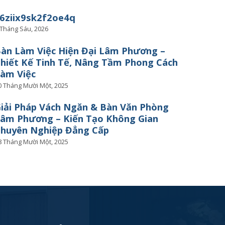
6ziix9sk2f2oe4q
 Tháng Sáu, 2026
àn Làm Việc Hiện Đại Lâm Phương –
hiết Kế Tinh Tế, Nâng Tầm Phong Cách
àm Việc
0 Tháng Mười Một, 2025
iải Pháp Vách Ngăn & Bàn Văn Phòng
âm Phương – Kiến Tạo Không Gian
huyên Nghiệp Đẳng Cấp
8 Tháng Mười Một, 2025