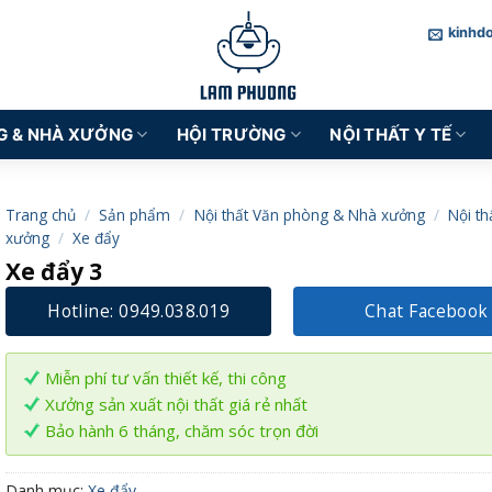
kinhd
G & NHÀ XƯỞNG
HỘI TRƯỜNG
NỘI THẤT Y TẾ
Trang chủ
/
Sản phẩm
/
Nội thất Văn phòng & Nhà xưởng
/
Nội th
xưởng
/
Xe đẩy
Xe đẩy 3
Hotline: 0949.038.019
Chat Facebook
Miễn phí tư vấn thiết kế, thi công
Xưởng sản xuất nội thất giá rẻ nhất
Bảo hành 6 tháng, chăm sóc trọn đời
Danh mục:
Xe đẩy