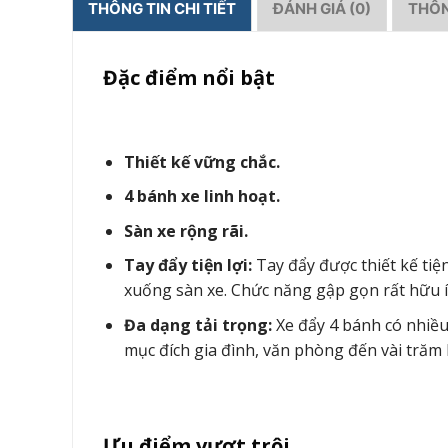
THÔNG TIN CHI TIẾT
ĐÁNH GIÁ (0)
THÔN
Đặc điểm nổi bật
Thiết kế vững chắc.
4 bánh xe linh hoạt.
Sàn xe rộng rãi.
Tay đẩy tiện lợi:
Tay đẩy được thiết kế tiện
xuống sàn xe. Chức năng gập gọn rất hữu íc
Đa dạng tải trọng:
Xe đẩy 4 bánh có nhiều
mục đích gia đình, văn phòng đến vài trăm 
Ưu điểm vượt trội