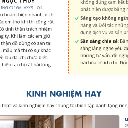
NGỌC THÚY
không đúng cam kết b
UNG CƯ GALAXY9 - Q4
phát hiện được bằng 
an hoàn thiện nhanh, dịch
Sáng tạo không ngừ
các em thợ khi thi công rất
hàng và Đối tác những
 Có tinh thần trách nhiệm
dụng dịch vụ và sản p
ng ty. Khi làm các em giữ
Sẵn sàng chia sẻ:
Bằng
 thận đồ dùng có sẵn tại
sàng lắng nghe yêu cầ
ị, mẫu mã thì có sự khác
những tư vấn, đề nghị
về lâu dài chị chưa biết.
hài hòa lợi ích cho Đối 
iện tại chị rất hài lòng
KINH NGHIỆM HAY
ến thức và kinh nghiệm hay chúng tôi biên tập dành tặng r
u
2