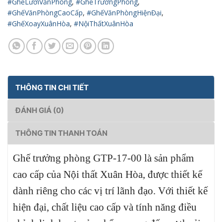
#GhếLướiVănPhòng
,
#GhếTrưởngPhòng
,
#GhếVănPhòngCaoCấp
,
#GhếVănPhòngHiệnĐại
,
#GhếXoayXuânHòa
,
#NộiThấtXuânHòa
THÔNG TIN CHI TIẾT
ĐÁNH GIÁ (0)
THÔNG TIN THANH TOÁN
Ghế trưởng phòng GTP-17-00 là sản phẩm
cao cấp của Nội thất Xuân Hòa, được thiết kế
dành riêng cho các vị trí lãnh đạo. Với thiết kế
hiện đại, chất liệu cao cấp và tính năng điều