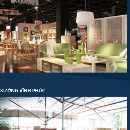
XƯỞNG VĨNH PHÚC